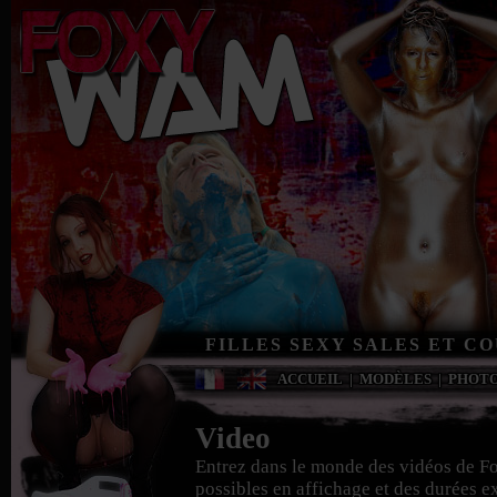
FILLES SEXY SALES ET C
ACCUEIL
|
MODÈLES
|
PHOT
Video
Entrez dans le monde des vidéos de F
possibles en affichage et des durées