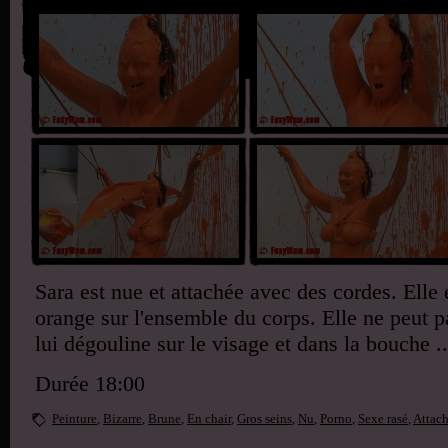
Sara est nue et attachée avec des cordes. Elle 
orange sur l'ensemble du corps. Elle ne peut pa
lui dégouline sur le visage et dans la bouche ..
Durée 18:00
Peinture
,
Bizarre
,
Brune
,
En chair
,
Gros seins
,
Nu
,
Porno
,
Sexe rasé
,
Attac