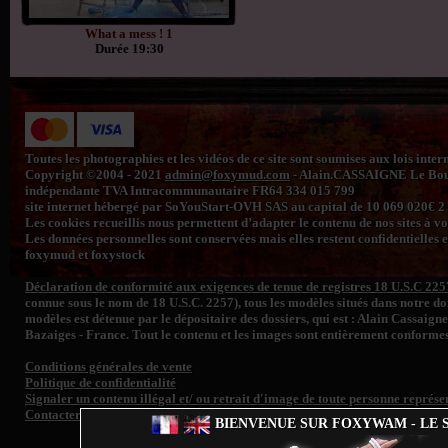
What a mess ! 1
Durée 19:30
Toutes les photographies et les vidéos de ce site sont soumises aux lois inte
Copyright ©2004 - 2021
admin@foxymud.com
- Alain.CASSAIGNE Le Bourg
indépendante TVA Intracommunautaire FR64 334 015 799
site internet hébergé par SoYouStart-OVH SAS au capital de 10 069 020€
Les cookies recueillis nous permettent d’adapter le contenu de nos sites à vos 
Les données personnelles sont conservées mais elles restent confidentielles e
foxymud et foxystock
Déclaration de conformité aux exigences de tenue de registres 18 U.S.C 225
connue sous le nom de 18 U.S.C. 2257), tous les modèles situés dans notre 
modèles est détenue par le dépositaire des dossiers, qui est : Alain Cassaign
Bazaiges - France. Tout le contenu et les images sont entièrement conformes
Conditions générales de vente
Politique de confidentialité
Signaler un contenu illégal et/ ou retrait d'image de toute personne représen
Contacter le support
BIENVENUE SUR FOXYWAM - LE S
Fo