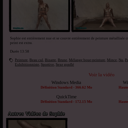
Sophie est entièrement nue et se couvre entièrement de peinture métallisée cu
peint est extra.
Durée 13:58
Peinture
,
Beau cul
,
Bizarre
,
Brune
,
Mélange boue-peinture
,
Mince
,
Nu
,
Pe
Exhibitionniste
,
Sportive
,
Sexe gonflé
Voir la vidéo
Windows Media
Wi
Définition Standard - 366.62 Mo
Haute
QuickTime
Définition Standard - 172.15 Mo
Haute
Autres Vidéos de Sophie