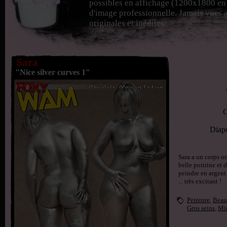
possibles en affichage (1200x1800 en g
d'image professionnelle. Jamais vues a
originales et inédites.
Sara
"Nice silver curves 1"
G
Diap
Sara a un corps u
belle poitrine et 
peindre en argent 
... très excitant !
Peinture
,
Beau
Gros seins
,
Mi