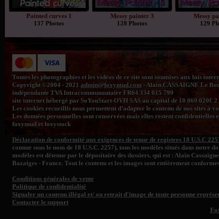
Painted curves 1
Messy painter 3
Messy pa
137 Photos
128 Photos
129 Ph
Toutes les photographies et les vidéos de ce site sont soumises aux lois inte
Copyright ©2004 - 2021
admin@foxymud.com
- Alain.CASSAIGNE Le Bourg
indépendante TVA Intracommunautaire FR64 334 015 799
site internet hébergé par SoYouStart-OVH SAS au capital de 10 069 020€
Les cookies recueillis nous permettent d’adapter le contenu de nos sites à vos 
Les données personnelles sont conservées mais elles restent confidentielles e
foxymud et foxystock
Déclaration de conformité aux exigences de tenue de registres 18 U.S.C 225
connue sous le nom de 18 U.S.C. 2257), tous les modèles situés dans notre 
modèles est détenue par le dépositaire des dossiers, qui est : Alain Cassaign
Bazaiges - France. Tout le contenu et les images sont entièrement conformes
Conditions générales de vente
Politique de confidentialité
Signaler un contenu illégal et/ ou retrait d'image de toute personne représen
Contacter le support
Fo