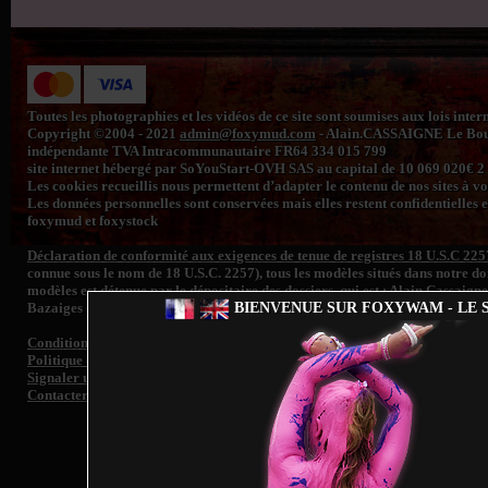
Toutes les photographies et les vidéos de ce site sont soumises aux lois inte
Copyright ©2004 - 2021
admin@foxymud.com
- Alain.CASSAIGNE Le Bourg
indépendante TVA Intracommunautaire FR64 334 015 799
site internet hébergé par SoYouStart-OVH SAS au capital de 10 069 020€
Les cookies recueillis nous permettent d’adapter le contenu de nos sites à vos 
Les données personnelles sont conservées mais elles restent confidentielles e
foxymud et foxystock
Déclaration de conformité aux exigences de tenue de registres 18 U.S.C 225
connue sous le nom de 18 U.S.C. 2257), tous les modèles situés dans notre 
modèles est détenue par le dépositaire des dossiers, qui est : Alain Cassaign
BIENVENUE SUR FOXYWAM - LE S
Bazaiges - France. Tout le contenu et les images sont entièrement conformes
Conditions générales de vente
Politique de confidentialité
Signaler un contenu illégal et/ ou retrait d'image de toute personne représen
Contacter le support
Fo