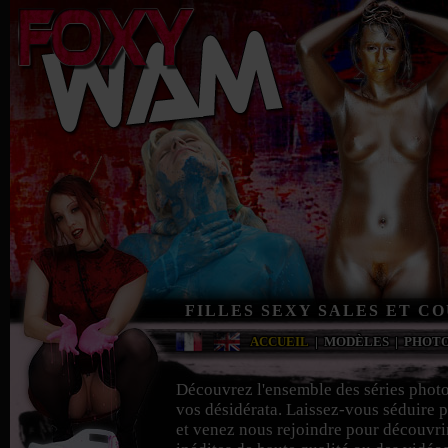
FILLES SEXY SALES ET C
ACCUEIL
|
MODÈLES
|
PHOT
Découvrez l'ensemble des séries phot
vos désidérata. Laissez-vous séduire p
et venez nous rejoindre pour découvri