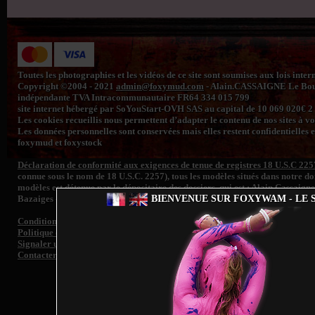
Toutes les photographies et les vidéos de ce site sont soumises aux lois inte
Copyright ©2004 - 2021
admin@foxymud.com
- Alain.CASSAIGNE Le Bourg
indépendante TVA Intracommunautaire FR64 334 015 799
site internet hébergé par SoYouStart-OVH SAS au capital de 10 069 020€
Les cookies recueillis nous permettent d’adapter le contenu de nos sites à vos 
Les données personnelles sont conservées mais elles restent confidentielles e
foxymud et foxystock
Déclaration de conformité aux exigences de tenue de registres 18 U.S.C 225
connue sous le nom de 18 U.S.C. 2257), tous les modèles situés dans notre 
modèles est détenue par le dépositaire des dossiers, qui est : Alain Cassaign
BIENVENUE SUR FOXYWAM - LE S
Bazaiges - France. Tout le contenu et les images sont entièrement conformes
Conditions générales de vente
Politique de confidentialité
Signaler un contenu illégal et/ ou retrait d'image de toute personne représen
Contacter le support
Fo