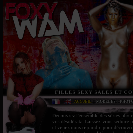
FILLES SEXY SALES ET C
ACCUEIL
|
MODÈLES
|
PHOT
Découvrez l'ensemble des séries phot
vos désidérata. Laissez-vous séduire p
et venez nous rejoindre pour découvri