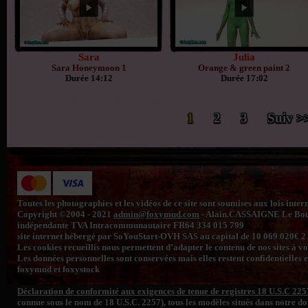
Sara
Julia
Sara Honeymoon 1
Orange & green paint 2
Durée 14:12
Durée 17:02
1
2
3
Suiv >
Toutes les photographies et les vidéos de ce site sont soumises aux lois inte
Copyright ©2004 - 2021
admin@foxymud.com
- Alain.CASSAIGNE Le Bourg
indépendante TVA Intracommunautaire FR64 334 015 799
site internet hébergé par SoYouStart-OVH SAS au capital de 10 069 020€
Les cookies recueillis nous permettent d’adapter le contenu de nos sites à vos 
Les données personnelles sont conservées mais elles restent confidentielles e
foxymud et foxystock
Déclaration de conformité aux exigences de tenue de registres 18 U.S.C 225
connue sous le nom de 18 U.S.C. 2257), tous les modèles situés dans notre 