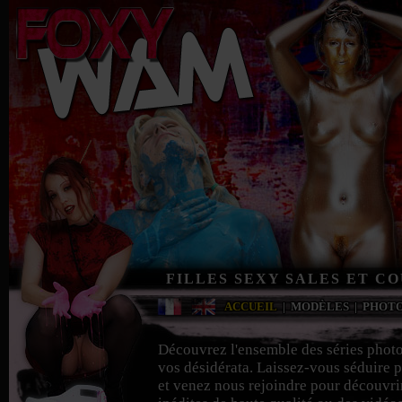
FILLES SEXY SALES ET C
ACCUEIL
|
MODÈLES
|
PHOT
Découvrez l'ensemble des séries phot
vos désidérata. Laissez-vous séduire p
et venez nous rejoindre pour découvri