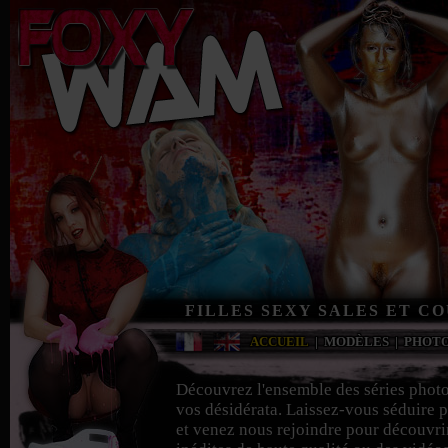
FILLES SEXY SALES ET C
ACCUEIL
|
MODÈLES
|
PHOT
Découvrez l'ensemble des séries phot
vos désidérata. Laissez-vous séduire p
et venez nous rejoindre pour découvri