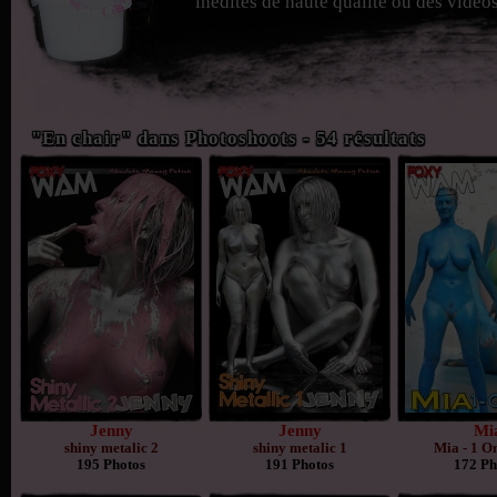
inédites de haute qualité ou des vidéos
"En chair" dans Photoshoots - 54 résultats
Jenny
Jenny
Mi
shiny metalic 2
shiny metalic 1
Mia - 1 O
195 Photos
191 Photos
172 Ph