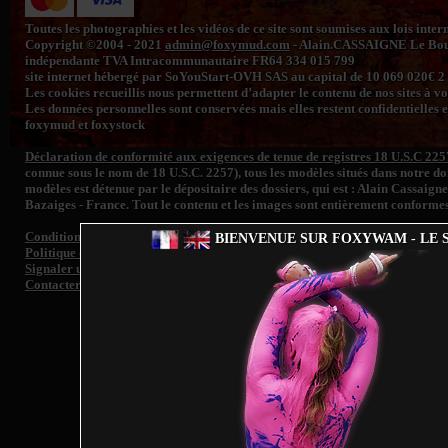
Toutes les photographies et les vidéos de ce site sont soumises aux lois inte
Copyright ©2004 - 2021
admin@foxymud.com
- Alain.CASSAIGNE Le Bourg
indépendante TVA Intracommunautaire FR64 334 015 799
site internet hébergé par SoYouStart-OVH SAS au capital de 10 069 020€
Les cookies recueillis nous permettent d’adapter le contenu de nos sites à vos 
Les données personnelles sont conservées mais elles restent confidentielles e
foxymud et foxystock
Déclaration de conformité aux exigences de tenue de registres 18 U.S.C 225
connue sous le nom de 18 U.S.C. 2257), tous les modèles situés dans notre 
modèles est détenue par le dépositaire des dossiers, qui est : Alain Cassaign
Bazaiges - France. Tout le contenu et les images sont entièrement conformes
Conditions générales de vente
BIENVENUE SUR FOXYWAM - LE S
Politique de confidentialité
Signaler un contenu illégal et/ ou retrait d'image de toute personne représen
Contacter le support
Fo