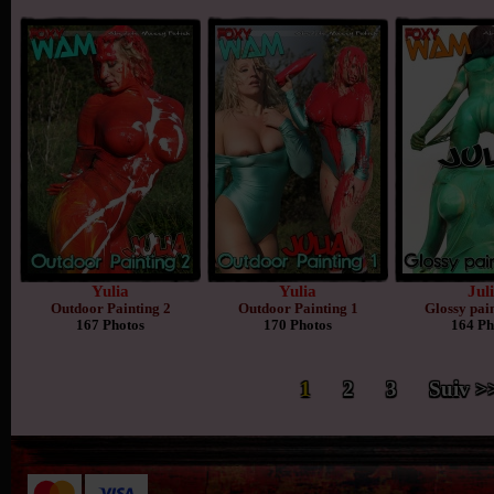
Yulia
Yulia
Jul
Outdoor Painting 2
Outdoor Painting 1
Glossy pai
167 Photos
170 Photos
164 Ph
1
2
3
Suiv >