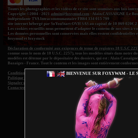
Toutes les photographies et les vidéos de ce site sont soumises aux lois inte
Copyright ©2004 - 2021
admin@foxymud.com
- Alain.CASSAIGNE Le Bourg
indépendante TVA Intracommunautaire FR64 334 015 799
site internet hébergé par SoYouStart-OVH SAS au capital de 10 069 020€
Les cookies recueillis nous permettent d’adapter le contenu de nos sites à vos 
Les données personnelles sont conservées mais elles restent confidentielles e
foxymud et foxystock
Déclaration de conformité aux exigences de tenue de registres 18 U.S.C 225
connue sous le nom de 18 U.S.C. 2257), tous les modèles situés dans notre 
modèles est détenue par le dépositaire des dossiers, qui est : Alain Cassaign
Bazaiges - France. Tout le contenu et les images sont entièrement conformes
Conditions générales de vente
BIENVENUE SUR FOXYWAM - LE S
Politique de confidentialité
Signaler un contenu illégal et/ ou retrait d'image de toute personne représen
Contacter le support
Fo