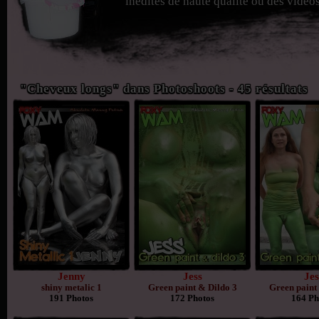
inédites de haute qualité ou des vidéos
"Cheveux longs" dans Photoshoots - 45 résultats
Jenny
Jess
Jes
shiny metalic 1
Green paint & Dildo 3
Green paint 
191 Photos
172 Photos
164 Ph