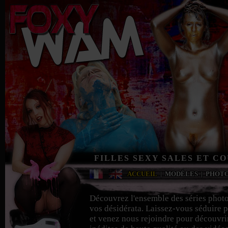
FILLES SEXY SALES ET C
ACCUEIL
|
MODÈLES
|
PHOT
Découvrez l'ensemble des séries phot
vos désidérata. Laissez-vous séduire p
et venez nous rejoindre pour découvri