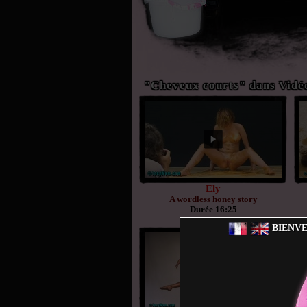
"Cheveux courts" dans Vidéo
Ely
A wordless honey story
Durée 16:25
BIENVE