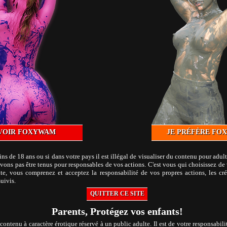
Anna
Clea
Anna paint covered - 1 Copper
Wild Painting
Durée 13:57
Durée 21:29
Aurore
Aurore
Suspended 2
Suspended 1
Durée 16:13
Durée 14:50
VOIR FOXYWAM
JE PRÉFÈRE FO
s de 18 ans ou si dans votre pays il est illégal de visualiser du contenu pour adu
ons pas être tenus pour responsables de vos actions. C'est vous qui choisissez de 
ite, vous comprenez et acceptez la responsabilité de vos propres actions, les cré
uivis.
QUITTER CE SITE
Parents, Protégez vos enfants!
contenu à caractère érotique réservé à un public adulte. Il est de votre responsabil