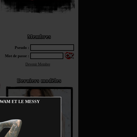
Membres
Pseudo :
Mot de passe :
Devenir Membre
Derniers modèles
 WAM ET LE MESSY