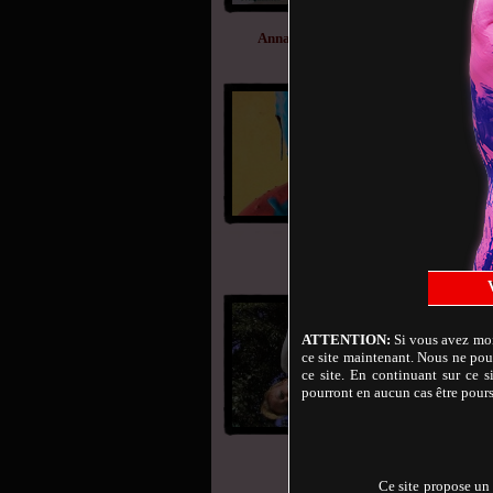
Anna
Anna paint covered - 2 blue
Durée 13:23
Aurore
Good sort 2
Durée 15:30
ATTENTION:
Si vous avez moin
ce site maintenant. Nous ne pouv
ce site. En continuant sur ce s
pourront en aucun cas être pours
Vera
Special Cow
Durée 17:05
Ce site propose un 