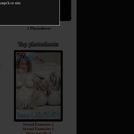
squ'à ce site.
Jenny
2 Photoshoots
Top photoshoots
Sexual Fantasies 2
Sexual Fantasies 1
shiny metalic 2