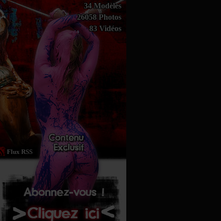
34 Modèles
26058 Photos
83 Vidéos
Flux RSS